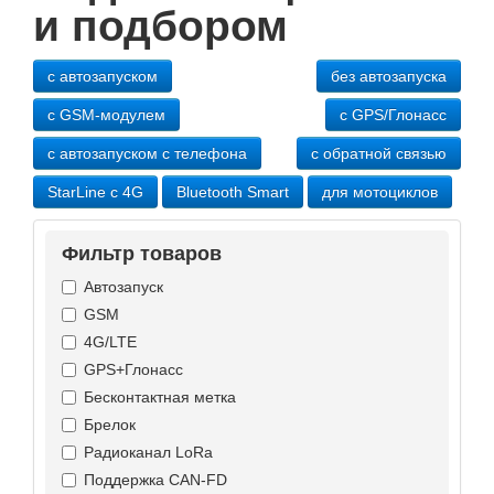
и подбором
с автозапуском
без автозапуска
с GSM-модулем
с GPS/Глонасс
с автозапуском с телефона
с обратной связью
StarLine с 4G
Bluetooth Smart
для мотоциклов
Фильтр товаров
Автозапуск
GSM
4G/LTE
GPS+Глонасс
Бесконтактная метка
Брелок
Радиоканал LoRa
Поддержка CAN-FD