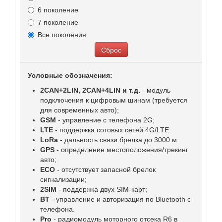
6 поколение
7 поколение
Все поколения
Сброс
Условные обозначения:
2CAN+2LIN, 2CAN+4LIN и т.д.
- модуль
подключения к цифровым шинам (требуется
для современных авто);
GSM
- управление с телефона 2G;
LTE
- поддержка сотовых сетей 4G/LTE.
LoRa
- дальность связи брелка до 3000 м.
GPS
- определение местоположения/трекинг
авто;
ECO
- отсутствует запасной брелок
сигнализации;
2SIM
- поддержка двух SIM-карт;
BT
- управление и авторизация по Bluetooth с
телефона.
Pro
- радиомодуль моторного отсека R6 в