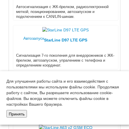
Автосигнализация с ЖК-брелком, радиоэлектронной
меткой, позиционированием, автозапуском и
подключением к CAN/LIN-шинам.
Автозапуск
StarLine D97 LTE GPS
Сигнализация 7-го поколения для внедорожников с ЖК-
брелком, автозапуском, упралением с телефона и
определением координат.
Для улучшения работы сайта и его взаимодействия с
пользователями мы используем файлы cookie. Продолжая
Автозапуск
StarLine B97 LTE GPS
работу с сайтом, Вы разрешаете использование cookie-
файлов. Вы всегда можете отключить файлы cookie в
настройках Вашего браузера.
4G/LTE-сигнализация с радиоэлектронной меткой,
брелоком с обратной связью, дистанционным запуском
Принять
GPS/Глонасс-позиционированием.