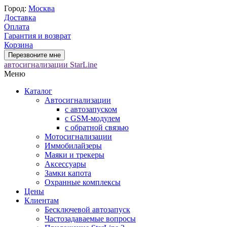
Город:
Москва
Доставка
Оплата
Гарантия и возврат
Корзина
Перезвоните мне
автосигнализации StarLine
Меню
Каталог
Автосигнализации
с автозапуском
с GSM-модулем
с обратной связью
Мотосигнализации
Иммобилайзеры
Маяки и трекеры
Аксессуары
Замки капота
Охранные комплексы
Цены
Клиентам
Бесключевой автозапуск
Частозадаваемые вопросы