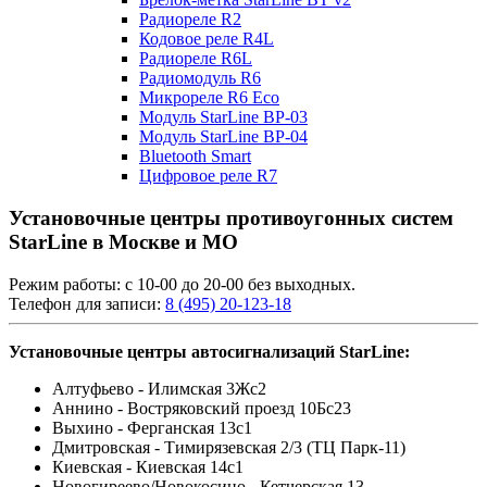
Радиореле R2
Кодовое реле R4L
Радиореле R6L
Радиомодуль R6
Микрореле R6 Eco
Модуль StarLine BP-03
Модуль StarLine BP-04
Bluetooth Smart
Цифровое реле R7
Установочные центры противоугонных систем
StarLine в Москве и МО
Режим работы: с 10-00 до 20-00 без выходных.
Телефон для записи:
8 (495) 20-123-18
Установочные центры автосигнализаций StarLine:
Алтуфьево - Илимская 3Жс2
Аннино - Востряковский проезд 10Бс23
Выхино - Ферганская 13с1
Дмитровская - Тимирязевская 2/3 (ТЦ Парк-11)
Киевская - Киевская 14с1
Новогиреево/Новокосино - Кетчерская 13