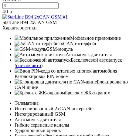
4
/
1
5
StarLine B94 2xCAN GSM
Характеристики
Мобильное приложение
2xCAN интерфейс
GSM-модуль
Автозапуск двигателя
Бесключевой автозапуск
(
список авто
)
Разблокировка PIN-кодом
Блокировка по
CAN-шине
Брелок с ЖК-экраном
Телематика
Интегрированный 2xCAN интерфейс
Интегрированный GSM
Автозапуск двигателя
Гибкие сервисные каналы
Ударопрочный брелок
Бесключевой обход штатного иммобилайзера