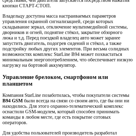
средствами, чей двигатель запускается посредством нажатия
кнопки СТАРТ-СТОП.
Владельцу доступна масса настраиваемых параметров
управления охранной сигнализацией, среди которых
складывание зеркал, отключение мультимедийной системы,
дворников и огней, поднятие стёкол, закрытие обзорного
люка и т.д. Перед поездкой владелец авто может заранее
запустить двигатель, подогрев сидений и стёкол, а также
подстройку любых других элементов. При весьма солидных
возможностях комплекс StarLine B94 может похвастаться
минимальным энергопотреблением, что обеспечивает низкую
нагрузку на бортовой аккумулятор.
Управление брелоком, смартфоном или
планшетом
Компания StarLine позаботилась, чтобы покупатели системы
B94 GSM
были всегда на связи со своим авто, где бы они ни
находились. Для этого охранно-телематический комплекс
оснастили GSM-модулем, который способен принимать
команды в любом месте, где есть покрытие сотовых
операторов.
Для удобства пользователей производитель разработал