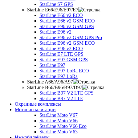
StarLine S7 GPS
StarLine E66/E96/E97/E7
StarLine E66 v2 ECO
StarLine E66 v2 GSM ECO
StarLine E96 v2 GSM GPS
StarLine E96 v2
StarLine E96 v2 GSM GPS Pro
StarLine E96 v2 GSM ECO
StarLine E96 v2 ECO
StarLine E7 LTE GPS
StarLine E97 GSM GPS
StarLine E97
StarLine E97 LoRa ECO
StarLine E97 LoRa
StarLine A66/A96/A97
StarLine B66/B96/B97/D97
StarLine B97 V2 LTE GPS
StarLine B97 V2 LTE
Охранные комплексы
Мотосигнализации
StarLine Moto V67
StarLine Moto V66
StarLine Moto V66 Eco
StarLine Moto V63
Иммобилайзеры