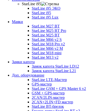
StarLine i95
StarLine i95 ЭКО
StarLine i95
StarLine i95 Lux
Маяки
StarLine M27 BT
StarLine M25 BT Pro
StarLine M25 BT
StarLine M66 v2 S
StarLine M18 Pro v2
StarLine M66 v2 M
StarLine M18 mini
StarLine M13 v2
Замки капота
Замок капота StarLine LD12
Замок капота StarLine L21
Доп. оборудование
StarLine LTE-Мастер
GPS-мастер
StarLine GSM + GPS Master 6 v2
GSM + GPS-мастер
2CAN/2LIN-мастер
2CAN+2LIN+FD мастер
StarLine BT-брелок
Брелок-метка StarLine BT v2