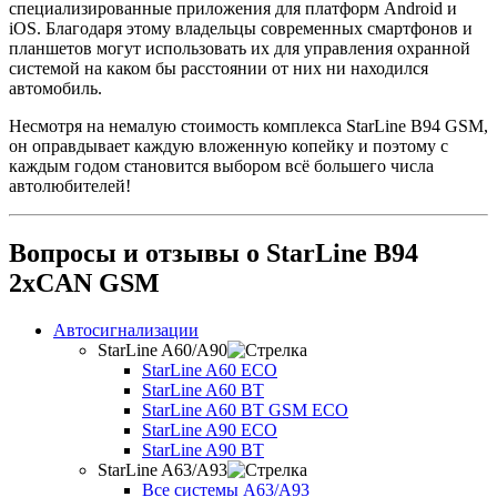
специализированные приложения для платформ Android и
iOS. Благодаря этому владельцы современных смартфонов и
планшетов могут использовать их для управления охранной
системой на каком бы расстоянии от них ни находился
автомобиль.
Несмотря на немалую стоимость комплекса StarLine B94 GSM,
он оправдывает каждую вложенную копейку и поэтому с
каждым годом становится выбором всё большего числа
автолюбителей!
Вопросы и отзывы о StarLine B94
2xCAN GSM
Автосигнализации
StarLine A60/A90
StarLine A60 ECO
StarLine A60 BT
StarLine A60 BT GSM ECO
StarLine A90 ECO
StarLine A90 BT
StarLine A63/A93
Все системы A63/A93