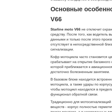
Основные особенно
V66
Starline moto V66
не отключит охран
средству. После того, как водитель
данными и только после этого произ
отсутствует в непосредственной бли
сигнализации.
Кофр мотоцикла часто становится ц
срабатывает на открытие багажного 
которой приближается к авиационном
достаточно болезненным занятием.
В базовом блоке находится встрое
мотоцикла, а также удары по корпус
чтобы мотоцикл находился в предел
функционал обратной связи.
Традиционно для мотосигнализаций С
веществ - корпус полностью гермети
точках монтажа, а в неожиданных дл