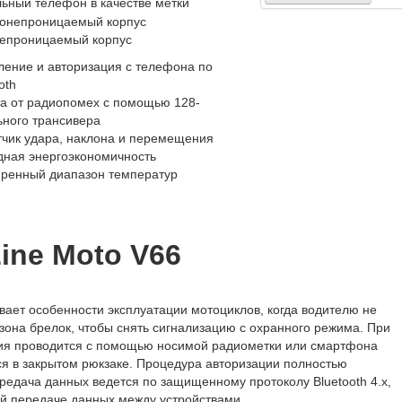
ьный телефон в качестве метки
епроницаемый корпус
ление и авторизация с телефона по
oth
а от радиопомех с помощью 128-
ьного трансивера
тчик удара, наклона и перемещения
дная энергоэкономичность
ренный диапазон температур
ine Moto V66
ывает особенности эксплуатации мотоциклов, когда водителю не
зона брелок, чтобы снять сигнализацию с охранного режима. При
ция проводится с помощью носимой радиометки или смартфона
ся в закрытом рюкзаке. Процедура авторизации полностью
ередача данных ведется по защищенному протоколу Bluetooth 4.x,
й передаче данных между устройствами.