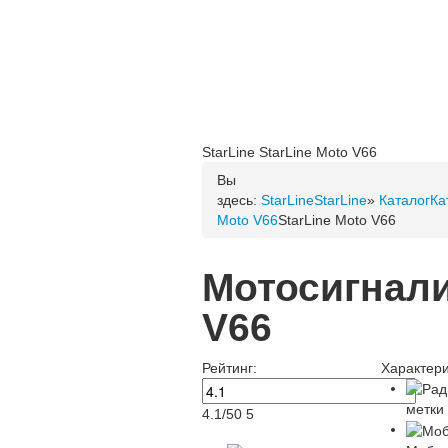
StarLine
StarLine Moto V66
Вы
здесь:
StarLine
StarLine
»
Каталог
Ка
Moto V66
StarLine Moto V66
Мотосигнали
V66
Рейтинг:
Характери
метки
4.1
/
50
5