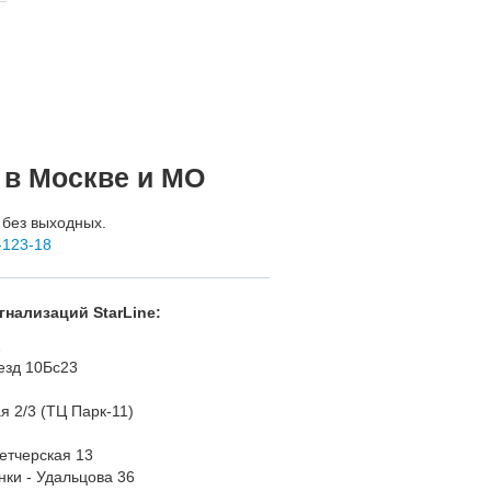
 в Москве и МО
 без выходных.
-123-18
нализаций StarLine:
2
езд 10Бс23
я 2/3 (ТЦ Парк-11)
етчерская 13
ки - Удальцова 36