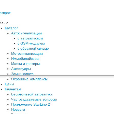
озврат
Меню
Каталог
Автосигнализации
с автозапуском
с GSM-модулем
с обратной связью
Мотосигнализации
Иммобилайзеры
Маяки и трекеры
Аксессуары
Замки капота
Охранные комплексы
Цены
Клиентам
Бесключевой автозапуск
Частозадаваемые вопросы
Приложение StarLine 2
Новости