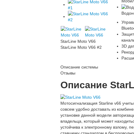
Мобил
Водон
Управ
Blueto
Защит
канал
StarLine Moto V66
3D да
StarLine Moto V66 #2
Рекор
Расши
Описание системы
Отзывы
Описание StarL
Мотосигнализация Starline v66 учит
совсем удобно доставать из комбине
установке данной модели авториза
владельца, который может находить
устойчива к электронному взлому, п
ставшему стандартом в беспроводно