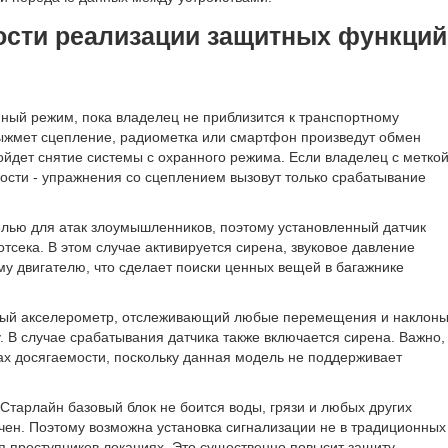
сти реализации защитных функций
ный режим, пока владелец не приблизится к транспортному
 выжмет сцепление, радиометка или смартфон произведут обмен
ойдет снятие системы с охранного режима. Если владелец с метко
зости - упражнения со сцеплением вызовут только срабатывание
елью для атак злоумышленников, поэтому установленный датчик
отсека. В этом случае активируется сирена, звуковое давление
у двигателю, что сделает поиски ценных вещей в багажнике
нный акселерометр, отслеживающий любые перемещения и наклон
у. В случае срабатывания датчика также включается сирена. Важно,
ах досягаемости, поскольку данная модель не поддерживает
тарлайн базовый блок не боится воды, грязи и любых других
чен. Поэтому возможна установка сигнализации не в традиционных
я преступников локациях. Это существенно повысит защиту