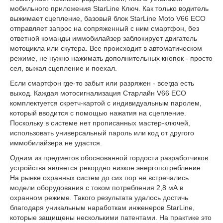
мобильного приложения StarLine Ключ. Как только водитель
выжимает сцепление, базовый блок StarLine Moto V66 ECO
отправляет запрос на сопряженный с ним смартфон, без
ответной команды иммобилайзер заблокирует двигатель
мотоцикла или скутера. Все происходит в автоматическом
режиме, не нужно нажимать дополнительных кнопок - просто
сел, выжал сцепление и поехал.
Если смартфон где-то забыт или разряжен - всегда есть
выход. Каждая мотосигнализация Старлайн V66 ECO
комплектуется скретч-картой с индивидуальным паролем,
который вводится с помощью нажатия на сцепление.
Поскольку в системе нет прописанных мастер-ключей,
использовать универсальный пароль или код от другого
иммобилайзера не удастся.
Одним из предметов обоснованной гордости разработчиков
устройства является рекордно низкое энергопотребление.
На рынке охранных систем до сих пор не встречались
модели оборудования с током потребления 2,8 мА в
охранном режиме. Такого результата удалось достичь
благодаря уникальным наработкам инженеров StarLine,
которые защищены несколькими патентами. На практике это