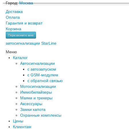
Город:
Москва
Доставка
Оплата
Гарантия и возврат
Корзина
Перезвоните мне
автосигнализации StarLine
Меню
Каталог
Автосигнализации
с автозапуском
с GSM-модулем
с обратной связью
Мотосигнализации
Иммобилайзеры
Маяки и трекеры
Аксессуары
Замки капота
Охранные комплексы
Цены
Клиентам