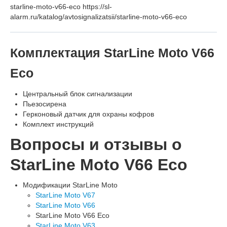
starline-moto-v66-eco https://sl-
alarm.ru/katalog/avtosignalizatsii/starline-moto-v66-eco
Комплектация StarLine Moto V66
Eco
Центральный блок сигнализации
Пьезосирена
Герконовый датчик для охраны кофров
Комплект инструкций
Вопросы и отзывы о
StarLine Moto V66 Eco
Модификации StarLine Moto
StarLine Moto V67
StarLine Moto V66
StarLine Moto V66 Eco
StarLine Moto V63