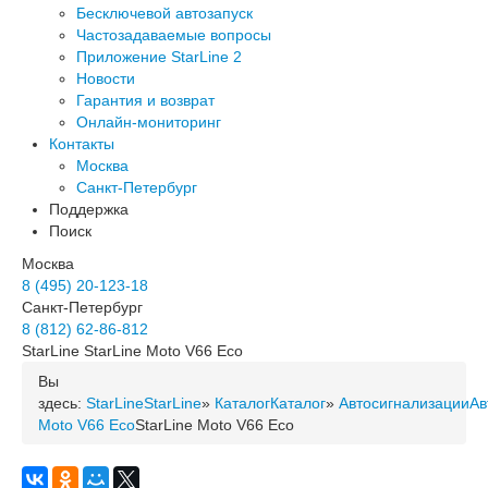
Бесключевой автозапуск
Частозадаваемые вопросы
Приложение StarLine 2
Новости
Гарантия и возврат
Онлайн-мониторинг
Контакты
Москва
Санкт-Петербург
Поддержка
Поиск
Москва
8 (495) 20-123-18
Санкт-Петербург
8 (812) 62-86-812
StarLine
StarLine Moto V66 Eco
Вы
здесь:
StarLine
StarLine
»
Каталог
Каталог
»
Автосигнализации
Ав
Moto V66 Eco
StarLine Moto V66 Eco