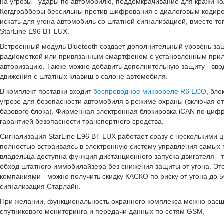
на угрозы - удары по автомобилю, поддомкрачивание для кражи кол
Когдграбберы бессильны против шифрования с диалоговым кодиро
искать для угона автомобиль со штатной сигнализацией, вместо тог
StarLine E96 BT LUX.
Встроенный модуль Bluetooth создает дополнительный уровень защ
радиометкой или привязанным смартфоном с установленным прил
авторизацию. Также можно добавить дополнительную защиту - ввод
движения с штатных клавиш в салоне автомобиля.
В комплект поставки входит
беспроводное микрореле R6 ECO
, бл
угрозе для безопасности автомобиля в режиме охраны (включая от
базового блока). Фирменная электронная блокировка iCAN по ци
гарантией безопасности транспортного средства.
Сигнализация StarLine E96 BT LUX работает сразу с нескольким
полностью встраиваясь в электронную систему управления самых 
владельца доступна функция дистанционного запуска двигателя - 
обход штатного иммобилайзера без снижения защиты от угона. Э
компаниями - можно получить скидку КАСКО по риску от угона до 
сигнализация Старлайн.
При желании, функциональность охранного комплекса можно расш
спутникового мониторинга и передачи данных по сетям GSM.