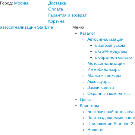
Город:
Москва
Доставка
Оплата
Гарантия и возврат
Корзина
автосигнализации StarLine
Меню
Каталог
Автосигнализации
с автозапуском
с GSM-модулем
с обратной связью
Мотосигнализации
Иммобилайзеры
Маяки и трекеры
Аксессуары
Замки капота
Охранные комплексы
Цены
Клиентам
Бесключевой автозапус
Частозадаваемые вопр
Приложение StarLine 2
Новости