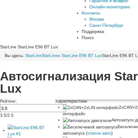
Гарантия и возврат
Онлайн-мониторинг
Контакты
Москва
Санкт-Петербург
Поддержка
Поиск
StarLine
StarLine E96 BT Lux
Вы здесь:
StarLine
StarLine
»
StarLine E96 BT Lux
StarLine E96 BT 
Автосигнализация Star
Lux
Рейтинг:
Характеристики
2xCAN+2
интерфейс
3.5
/
2
5
Автозапуск д
Бесключе
автозапуск (
список авто
)