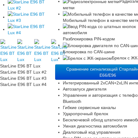
Радиоэл
метки
Мобильный телефон в качестве мет
Разблокировка PIN-кодом
Блокировка по CAN-шине
Брелок с ЖК
StarLine E96 BT Lux
Сравнение сигнализаций Старлайн
StarLine E96 BT Lux #2
E66/E96
StarLine E96 BT Lux #3
Интегрированный 2xCAN+2xLIN инт
StarLine E96 BT Lux #4
Автозапуск двигателя
Управление и авторизация с телефо
Bluetooth
Гибкие сервисные каналы
Ударопрочный брелок
Бесключевой обход штатного иммоб
Умная диагностика автомобиля
Диалоговый код управления