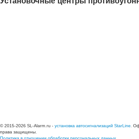
Установочные центры противоугонн
© 2015-2026 SL-Alarm.ru -
установка автосигнализаций StarLine
. О
права защищены.
Политика в отношении обработки персональных данных