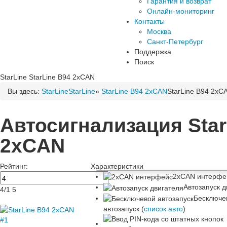
Гарантия и возврат
Онлайн-мониторинг
Контакты
Москва
Санкт-Петербург
Поддержка
Поиск
StarLine
StarLine B94 2xCAN
Вы здесь:
StarLine
StarLine
»
StarLine B94 2xCAN
StarLine B94 2xC
Автосигнализация Star
2xCAN
Рейтинг:
Характеристики
2xCAN интерфе
Автозапуск д
4
/
1
5
Бесключе
автозапуск (
список авто
)