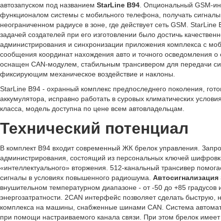
автозапуском под названием
StarLine B94
. Опциональный GSM-ин
функционалом системы с мобильного телефона, получать сигналы
неограниченном радиусе в зоне, где действует сеть GSM. StarLine 
задачей создателей при его изготовлении было достичь качествен
администрирования и синхронизации приложения комплекса с мо
сообщения координат нахождения авто и точного осведомления о 
оснащен CAN-модулем, стабильным трансивером для передачи сигн
фиксирующим механическое воздействие и наклоны.
StarLine B94 - охранный комплекс предпоследнего поколения, гот
аккумулятора, исправно работать в суровых климатических услови
класса, модель доступна по цене всем автовладельцам.
Технический потенциал
В комплект B94 входит современный ЖК брелок управления. Запр
администрирования, состоящий из персональных ключей шифровки
«интеллектуального» вторжения. 512-канальный трансивер помога
сигналы в условиях повышенного радиошума.
Автосигнализация 
внушительном температурном диапазоне - от -50 до +85 градусов и
энергозатратности. 2CAN интерфейс позволяет сделать быструю, 
комплекса на машины, снабженные шинами CAN. Система автомати
при помощи настраиваемого канала связи. При этом брелок имее