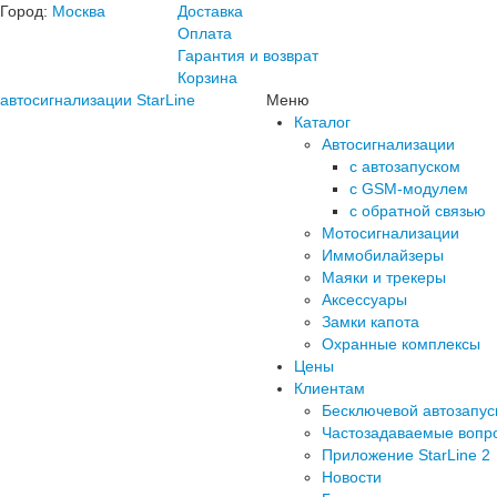
Город:
Москва
Доставка
Оплата
Гарантия и возврат
Корзина
автосигнализации StarLine
Меню
Каталог
Автосигнализации
с автозапуском
с GSM-модулем
с обратной связью
Мотосигнализации
Иммобилайзеры
Маяки и трекеры
Аксессуары
Замки капота
Охранные комплексы
Цены
Клиентам
Бесключевой автозапус
Частозадаваемые вопр
Приложение StarLine 2
Новости