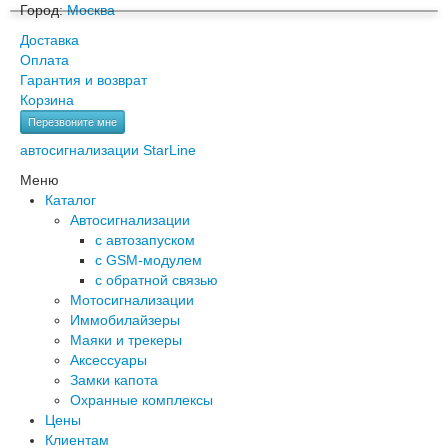
Город:
Москва
Доставка
Оплата
Гарантия и возврат
Корзина
Перезвоните мне
автосигнализации StarLine
Меню
Каталог
Автосигнализации
с автозапуском
с GSM-модулем
с обратной связью
Мотосигнализации
Иммобилайзеры
Маяки и трекеры
Аксессуары
Замки капота
Охранные комплексы
Цены
Клиентам