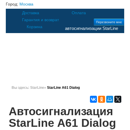
Город:
Москва
Доставка
Оплата
Гарантия и возврат
Перезвоните мне
Корзина
автосигнализации StarLine
Каталог
Цены
Клиентам
Москва
8 (495) 20-
123-18
Санкт-
Контакты
Поддержка
Поиск
Петербург
Вы здесь:
StarLine
»
StarLine A61 Dialog
8 (812) 62-86-812
Автосигнализация
StarLine A61 Dialog