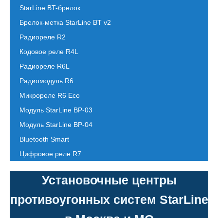
StarLine BT-брелок
Брелок-метка StarLine BT v2
Радиореле R2
Кодовое реле R4L
Радиореле R6L
Радиомодуль R6
Микрореле R6 Eco
Модуль StarLine BP-03
Модуль StarLine BP-04
Bluetooth Smart
Цифровое реле R7
Установочные центры
противоугонных систем StarLine