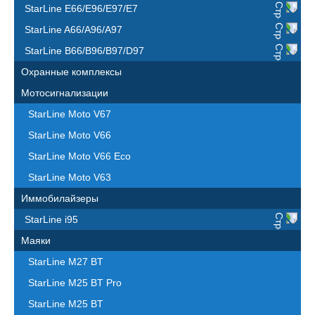
StarLine E66/E96/E97/E7
StarLine A66/A96/A97
StarLine B66/B96/B97/D97
Охранные комплексы
Мотосигнализации
StarLine Moto V67
StarLine Moto V66
StarLine Moto V66 Eco
StarLine Moto V63
Иммобилайзеры
StarLine i95
Маяки
StarLine M27 BT
StarLine M25 BT Pro
StarLine M25 BT