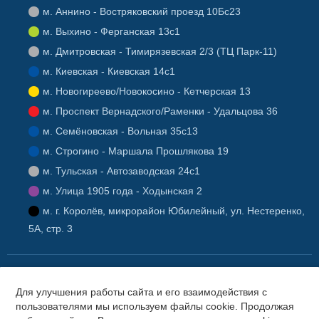
Аннино - Востряковский проезд 10Бс23
Выхино - Ферганская 13с1
Дмитровская - Тимирязевская 2/3 (ТЦ Парк-11)
Киевская - Киевская 14с1
Новогиреево/Новокосино - Кетчерская 13
Проспект Вернадского/Раменки - Удальцова 36
Семёновская - Вольная 35с13
Строгино - Маршала Прошлякова 19
Тульская - Автозаводская 24с1
Улица 1905 года - Ходынская 2
г. Королёв, микрорайон Юбилейный, ул. Нестеренко,
5А, стр. 3
© 2015-2026 SL-Alarm.ru -
установка автосигнализаций StarLine
.
Для улучшения работы сайта и его взаимодействия с
Официальный интернет-магазин. Все права защищены.
пользователями мы используем файлы cookie. Продолжая
Политика в отношении обработки персональных данных