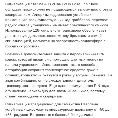
Сигнализация Starline A93 2CAN+2Lin GSM Eco Slave
обладает традиционно не поддающимся взлому диалоговым
кодированием. Алгоритм кодирования устойчив к
применению всех существующих код-грабберов, перехват
радиосигнала угонщиками не имеет практического смысла.
Использование 128-канального трансивера обеспечивает
достаточную дальность связи между брелоком и самой
сигнализацией, несмотря на засоренность радиоэфира в
городских условиях.
Возможна дополнительная защита с персональным PIN-
кодом, который вводится с помощью штатных кнопок на
панели управления. Использование такого способа
авторизации сохранит транспортное средство даже в
случаях, когда ключи окажутся в руках у злоумышленника. Не
зная комбинацию, он не сможет завести двигатель
транспортного средства. Еще одно преимущество PIN-кода -
его наличие неочевидно для злоумышленников, поэтому
станет неожиданным сюрпризом.
Сигнализация традиционно для семейства Старлайн
устойчива к широкому температурному диапазону от -50 до
+85 градусов. Встроенные в базовый блок датчики