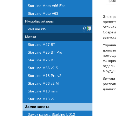
прос
StarLine Moto V66 Eco
StarLine Moto V63
Электр
Иммобилайзеры
препят
отлича
StarLine i95
Соврем
Маяки
выпуск
StarLine M27 BT
Управл
дополн
StarLine M25 BT Pro
помощь
StarLine M25 BT
матери
отдельн
StarLine M66 v2 S
в буду
StarLine M18 Pro v2
Детали
StarLine M66 v2 M
распол
диапазо
StarLine M18 mini
StarLine M13 v2
Замки капота
Замок капота StarLine LD12