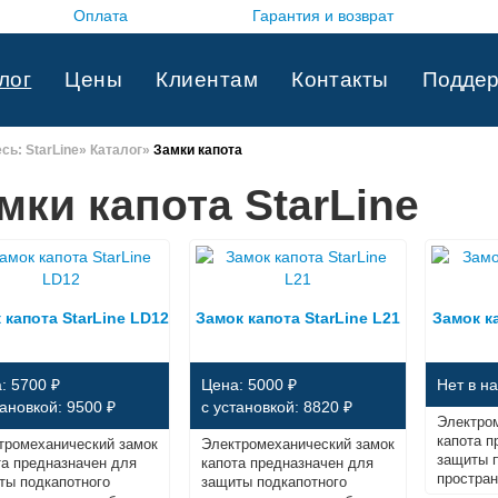
Оплата
Гарантия и возврат
лог
Цены
Клиентам
Контакты
Поддер
есь:
StarLine
»
Каталог
»
Замки капота
мки капота StarLine
 капота StarLine LD12
Замок капота StarLine L21
Замок ка
: 5700 ₽
Цена: 5000 ₽
Нет в н
тановкой: 9500 ₽
с установкой: 8820 ₽
Электро
капота п
тромеханический замок
Электромеханический замок
защиты 
та предназначен для
капота предназначен для
простран
ты подкапотного
защиты подкапотного