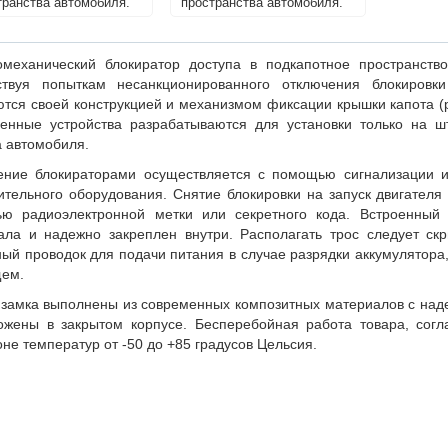
транства автомобиля.
пространства автомобиля.
омеханический блокиратор доступа в подкапотное пространст
ствуя попыткам несанкционированного отключения блокировк
ются своей конструкцией и механизмом фиксации крышки капота (р
енные устройства разрабатываются для установки только на ш
а автомобиля.
ение блокираторами осуществляется с помощью сигнализации
ительного оборудования. Снятие блокировки на запуск двигател
ю радиоэлектронной метки или секретного кода. Встроенный 
ала и надежно закреплен внутри. Располагать трос следует ск
ый проводок для подачи питания в случае разрядки аккумулятора,
щем.
 замка выполнены из современных композитных материалов с над
ожены в закрытом корпусе. Бесперебойная работа товара, согл
не температур от -50 до +85 градусов Цельсия.