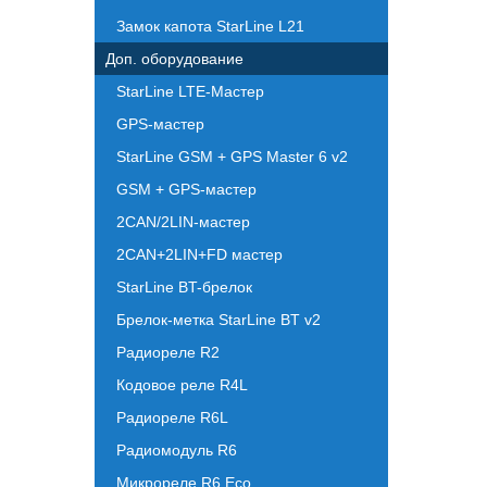
Замок капота StarLine L21
Доп. оборудование
StarLine LTE-Мастер
GPS-мастер
StarLine GSM + GPS Master 6 v2
GSM + GPS-мастер
2CAN/2LIN-мастер
2CAN+2LIN+FD мастер
StarLine BT-брелок
Брелок-метка StarLine BT v2
Радиореле R2
Кодовое реле R4L
Радиореле R6L
Радиомодуль R6
Микрореле R6 Eco