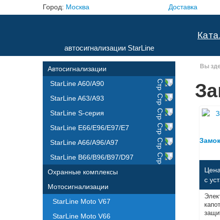
Город:
Москва
Доставка
Ката
автосигнализации StarLine
Вы зд
Автосигнализации
StarLine A60/A90
За
StarLine A63/A93
StarLine S-серия
StarLine E66/E96/E97/E7
Замок
StarLine A66/A96/A97
StarLine B66/B96/B97/D97
Цена
Охранные комплексы
с ус
Мотосигнализации
Элек
StarLine Moto V67
капо
защи
StarLine Moto V66