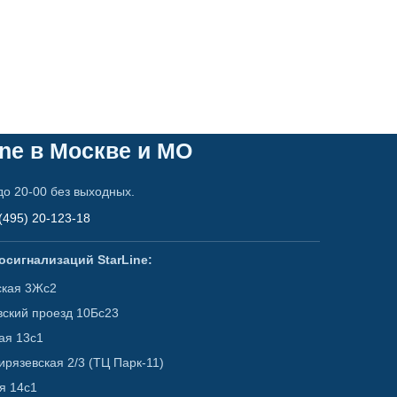
ne в Москве и МО
до 20-00 без выходных.
(495) 20-123-18
сигнализаций StarLine:
ская 3Жс2
вский проезд 10Бс23
ая 13с1
ирязевская 2/3 (ТЦ Парк-11)
я 14с1