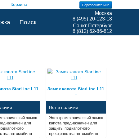
Корзина
Перезвоните мне
Москва
8 (495) 20-123-18
жка
Поиск
Санкт-Петербург
8 (812) 62-86-812
пота StarLine L11
Замок капота StarLine L11
+
аличии
Нет в наличии
механический замок
Электромеханический замок
редназначен для
капота предназначен для
подкапотного
защиты подкапотного
ства автомобиля.
пространства автомобиля.