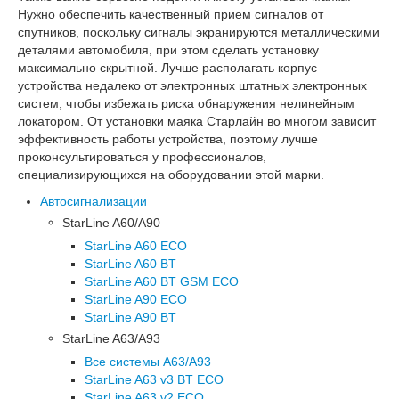
Нужно обеспечить качественный прием сигналов от
спутников, поскольку сигналы экранируются металлическими
деталями автомобиля, при этом сделать установку
максимально скрытной. Лучше располагать корпус
устройства недалеко от электронных штатных электронных
систем, чтобы избежать риска обнаружения нелинейным
локатором. От установки маяка Старлайн во многом зависит
эффективность работы устройства, поэтому лучше
проконсультироваться у профессионалов,
специализирующихся на оборудовании этой марки.
Автосигнализации
StarLine A60/A90
StarLine A60 ECO
StarLine A60 BT
StarLine A60 BT GSM ECO
StarLine A90 ECO
StarLine A90 BT
StarLine A63/A93
Все системы A63/A93
StarLine A63 v3 BT ECO
StarLine A63 v2 ECO