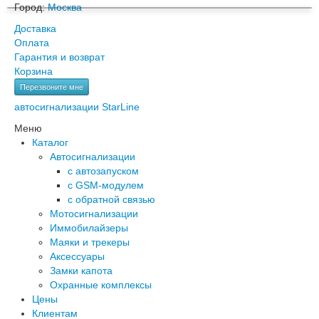
Город:
Москва
Доставка
Оплата
Гарантия и возврат
Корзина
Перезвоните мне
автосигнализации StarLine
Меню
Каталог
Автосигнализации
с автозапуском
с GSM-модулем
с обратной связью
Мотосигнализации
Иммобилайзеры
Маяки и трекеры
Аксессуары
Замки капота
Охранные комплексы
Цены
Клиентам