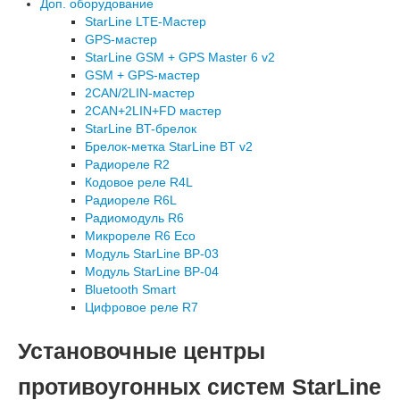
Доп. оборудование
StarLine LTE-Мастер
GPS-мастер
StarLine GSM + GPS Master 6 v2
GSM + GPS-мастер
2CAN/2LIN-мастер
2CAN+2LIN+FD мастер
StarLine BT-брелок
Брелок-метка StarLine BT v2
Радиореле R2
Кодовое реле R4L
Радиореле R6L
Радиомодуль R6
Микрореле R6 Eco
Модуль StarLine BP-03
Модуль StarLine BP-04
Bluetooth Smart
Цифровое реле R7
Установочные центры
противоугонных систем StarLine