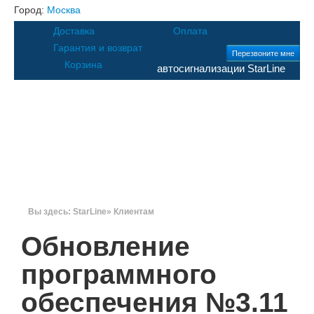
Город:
Москва
Доставка
Оплата
Гарантия и возврат
Перезвоните мне
Корзина
автосигнализации StarLine
Каталог
Цены
Клиентам
Москва
8 (495) 20-
123-18
Санкт-
Контакты
Поддержка
Поиск
Петербург
Вы здесь:
StarLine
»
Клиентам
8 (812) 62-86-812
Обновление
программного
обеспечения №3.11