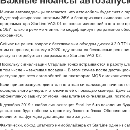
Важные нюансы автозапус
Многие автовладельцы опасаются, что автомобиль будет снят с га
будет зафиксирована штатным ЭБУ, и блок признают «чипованным
программатора StarLine VAG-01 не вносит изменений в штатное п
к ЭБУ только в режиме чтения, не модифицируя программное обес
сохранится.
Сейчас не решен вопрос с бесключевым обходом дизелей 2.0 TDI 
этим вопросом, поэтому в 2020 году появятся безопасные решения
доступа потребуется программатор StarLine VAG-02.
Поскольку сигнализации Старлайн тонко встраиваются в работу шт
в том числе - «вежливая посадка». В этом случае после дистанцио
доступна для всех автомобилей на платформе MQB с механическо
Если при автозапуске двигателя штатная сигнализация начинает опо
официального дилера, и отключить её с помощью сканера. Даже 
эффективную защиту от угона, чем штатная сигнализация, поэто
К декабрю 2019 г. любая сигнализация StarLine 6-го поколения б
достаточно будет обновить прошивку базового блока. Обновление
повлияет на функцию дистанционного запуска.
Фактически, обход штатного иммобилайзера от StarLine один из с