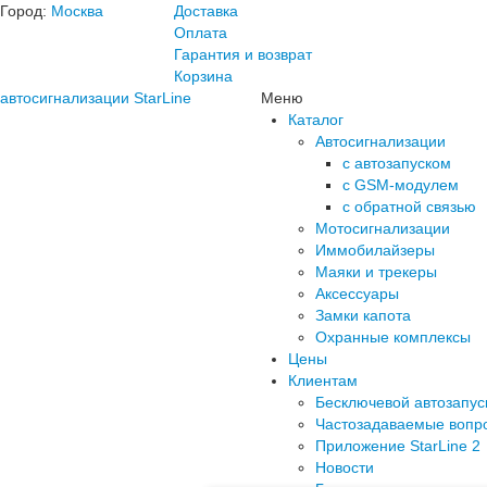
Город:
Москва
Доставка
Оплата
Гарантия и возврат
Корзина
автосигнализации StarLine
Меню
Каталог
Автосигнализации
с автозапуском
с GSM-модулем
с обратной связью
Мотосигнализации
Иммобилайзеры
Маяки и трекеры
Аксессуары
Замки капота
Охранные комплексы
Цены
Клиентам
Бесключевой автозапус
Частозадаваемые вопр
Приложение StarLine 2
Новости