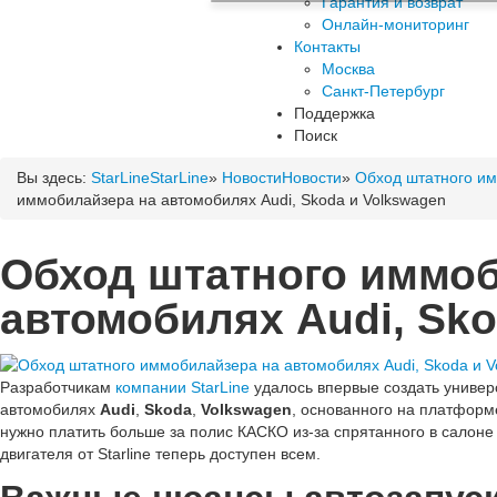
Гарантия и возврат
Онлайн-мониторинг
Контакты
Москва
Санкт-Петербург
Поддержка
Поиск
Вы здесь:
StarLine
StarLine
»
Новости
Новости
»
Обход штатного им
иммобилайзера на автомобилях Audi, Skoda и Volkswagen
Обход штатного иммоб
автомобилях Audi, Sko
Разработчикам
компании StarLine
удалось впервые создать универ
автомобилях
Audi
,
Skoda
,
Volkswagen
, основанного на платфор
нужно платить больше за полис КАСКО из-за спрятанного в салон
двигателя от Starline теперь доступен всем.