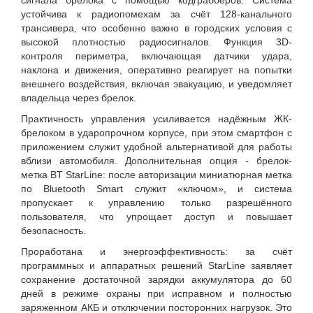
сигнала брелока с помощью кодграбберов. Система
устойчива к радиопомехам за счёт 128-канального
трансивера, что особенно важно в городских условия с
высокой плотностью радиосигналов. Функция 3D-
контроля периметра, включающая датчики удара,
наклона и движения, оперативно реагирует на попытки
внешнего воздействия, включая эвакуацию, и уведомляет
владельца через брелок.
Практичность управления усиливается надёжным ЖК-
брелоком в ударопрочном корпусе, при этом смартфон с
приложением служит удобной альтернативой для работы
вблизи автомобиля. Дополнительная опция - брелок-
метка BT StarLine: после авторизации миниатюрная метка
по Bluetooth Smart служит «ключом», и система
пропускает к управлению только разрешённого
пользователя, что упрощает доступ и повышает
безопасность.
Проработана и энергоэффективность: за счёт
программных и аппаратных решений StarLine заявляет
сохранение достаточной зарядки аккумулятора до 60
дней в режиме охраны при исправном и полностью
заряженном АКБ и отключении посторонних нагрузок. Это