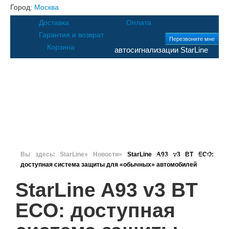
Город:
Москва
Доставка
Оплата
Гарантия и возврат
Перезвоните мне
Корзина
автосигнализации StarLine
Каталог
Цены
Клиентам
Москва
8 (495) 20-
123-18
Санкт-
Контакты
Поддержка
Поиск
Петербург
Вы здесь:
StarLine
»
Новости
»
StarLine A93 v3 BT ECO:
8 (812) 62-86-812
доступная система защиты для «обычных» автомобилей
StarLine A93 v3 BT
ECO: доступная