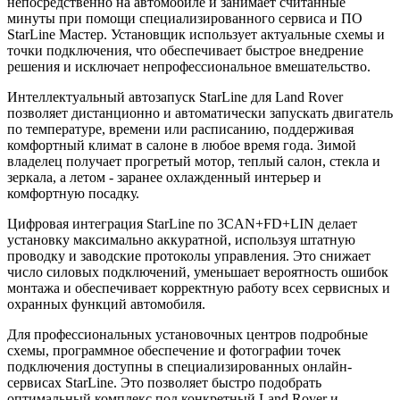
непосредственно на автомобиле и занимает считанные
минуты при помощи специализированного сервиса и ПО
StarLine Мастер. Установщик использует актуальные схемы и
точки подключения, что обеспечивает быстрое внедрение
решения и исключает непрофессиональное вмешательство.
Интеллектуальный автозапуск StarLine для Land Rover
позволяет дистанционно и автоматически запускать двигатель
по температуре, времени или расписанию, поддерживая
комфортный климат в салоне в любое время года. Зимой
владелец получает прогретый мотор, теплый салон, стекла и
зеркала, а летом - заранее охлажденный интерьер и
комфортную посадку.
Цифровая интеграция StarLine по 3CAN+FD+LIN делает
установку максимально аккуратной, используя штатную
проводку и заводские протоколы управления. Это снижает
число силовых подключений, уменьшает вероятность ошибок
монтажа и обеспечивает корректную работу всех сервисных и
охранных функций автомобиля.
Для профессиональных установочных центров подробные
схемы, программное обеспечение и фотографии точек
подключения доступны в специализированных онлайн-
сервисах StarLine. Это позволяет быстро подобрать
оптимальный комплекс под конкретный Land Rover и