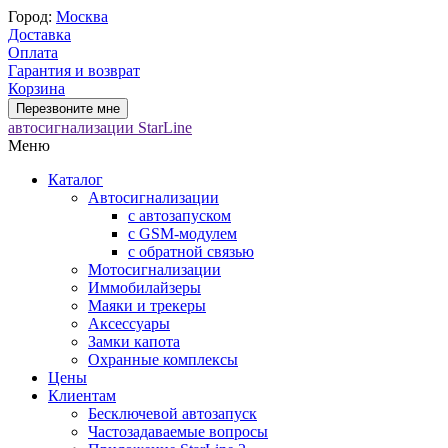
Город:
Москва
Доставка
Оплата
Гарантия и возврат
Корзина
Перезвоните мне
автосигнализации StarLine
Меню
Каталог
Автосигнализации
с автозапуском
с GSM-модулем
с обратной связью
Мотосигнализации
Иммобилайзеры
Маяки и трекеры
Аксессуары
Замки капота
Охранные комплексы
Цены
Клиентам
Бесключевой автозапуск
Частозадаваемые вопросы