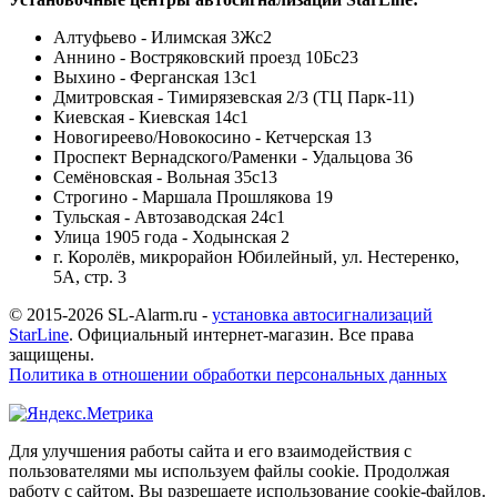
Алтуфьево - Илимская 3Жс2
Аннино - Востряковский проезд 10Бс23
Выхино - Ферганская 13с1
Дмитровская - Тимирязевская 2/3 (ТЦ Парк-11)
Киевская - Киевская 14с1
Новогиреево/Новокосино - Кетчерская 13
Проспект Вернадского/Раменки - Удальцова 36
Семёновская - Вольная 35с13
Строгино - Маршала Прошлякова 19
Тульская - Автозаводская 24с1
Улица 1905 года - Ходынская 2
г. Королёв, микрорайон Юбилейный, ул. Нестеренко,
5А, стр. 3
© 2015-2026 SL-Alarm.ru -
установка автосигнализаций
StarLine
. Официальный интернет-магазин. Все права
защищены.
Политика в отношении обработки персональных данных
Для улучшения работы сайта и его взаимодействия с
пользователями мы используем файлы cookie. Продолжая
работу с сайтом, Вы разрешаете использование cookie-файлов.