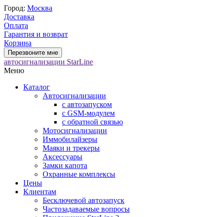
Город:
Москва
Доставка
Оплата
Гарантия и возврат
Корзина
Перезвоните мне
автосигнализации StarLine
Меню
Каталог
Автосигнализации
с автозапуском
с GSM-модулем
с обратной связью
Мотосигнализации
Иммобилайзеры
Маяки и трекеры
Аксессуары
Замки капота
Охранные комплексы
Цены
Клиентам
Бесключевой автозапуск
Частозадаваемые вопросы